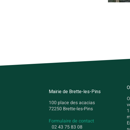
O
Mairie de Brette-les-Pins
O
100 place des acacias
v
72250 Brette-les-Pins
1
m
Formulaire de contact
E
02 43 75 83 08
s