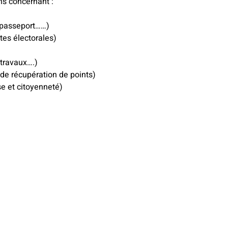
ns concernant :
, passeport……)
stes électorales)
 travaux….)
de récupération de points)
e et citoyenneté)