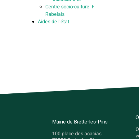
Centre socio-culturel F
Rabelais
Aides de l'état
O
Mairie de Brette-les-Pins
O
100 place des acacias
v