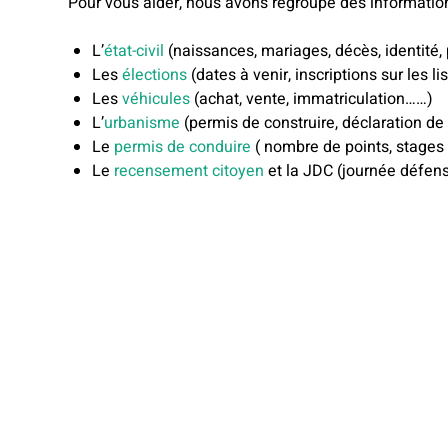
Pour vous aider, nous avons regroupé des informatio
L’
état-civil
(naissances, mariages, décès, identité
Les
élections
(dates à venir, inscriptions sur les li
Les
véhicules
(achat, vente, immatriculation……)
L’
urbanisme
(permis de construire, déclaration de
Le
permis de conduire
( nombre de points, stages 
Le
recensement citoyen
et la JDC (journée défens