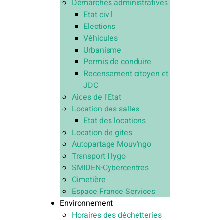
Démarches administratives
Etat civil
Elections
Véhicules
Urbanisme
Permis de conduire
Recensement citoyen et
JDC
Aides de l'Etat
Location des salles
Etat des locations
Location de gites
Autopartage Mouv'ngo
Transport Illygo
SMIDEN-Cybercentres
Cimetière
Espace France Services
Environnement
Horaires des déchetteries