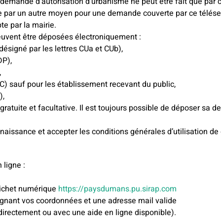
demande d’autorisation d’urbanisme ne peut être fait que par c
ée par un autre moyen pour une demande couverte par ce téléserv
e par la mairie.
euvent être déposées électroniquement :
ésigné par les lettres CUa et CUb),
DP),
,
) sauf pour les établissement recevant du public,
),
t gratuite et facultative. Il est toujours possible de déposer sa
nnaissance et accepter les conditions générales d’utilisation de
ligne :
uichet numérique
https://paysdumans.pu.sirap.com
gnant vos coordonnées et une adresse mail valide
irectement ou avec une aide en ligne disponible).