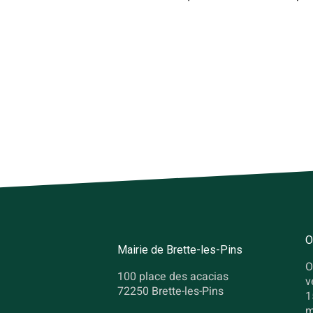
O
Mairie de Brette-les-Pins
O
100 place des acacias
v
72250 Brette-les-Pins
1
m