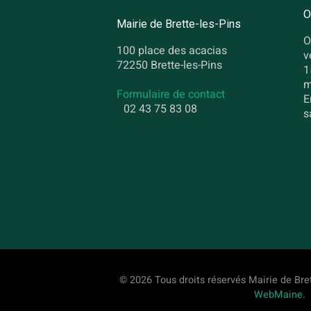
O
Mairie de Brette-les-Pins
O
100 place des acacias
v
72250 Brette-les-Pins
1
m
Formulaire de contact
E
02 43 75 83 08
s
© 2026 Tous droits réservés Mairie de Bret
WebMaine
.