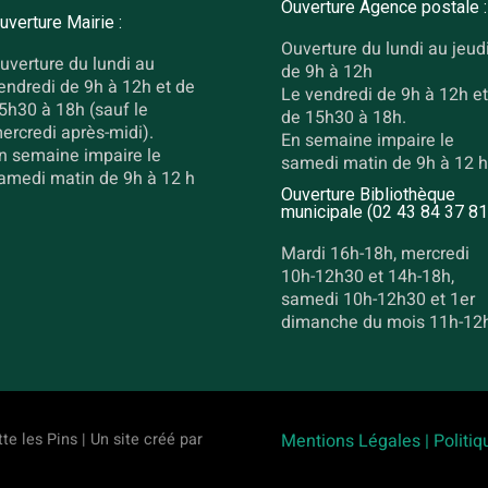
Ouverture Agence postale :
uverture Mairie :
Ouverture du lundi au jeud
uverture du lundi au
de 9h à 12h
endredi de 9h à 12h et de
Le vendredi de 9h à 12h et
5h30 à 18h (sauf le
de 15h30 à 18h.
ercredi après-midi).
En semaine impaire le
n semaine impaire le
samedi matin de 9h à 12 h
amedi matin de 9h à 12 h
Ouverture Bibliothèque
municipale (02 43 84 37 81
Mardi 16h-18h, mercredi
10h-12h30 et 14h-18h,
samedi 10h-12h30 et 1er
dimanche du mois 11h-12
te les Pins | Un site créé par
Mentions Légales |
Politiq