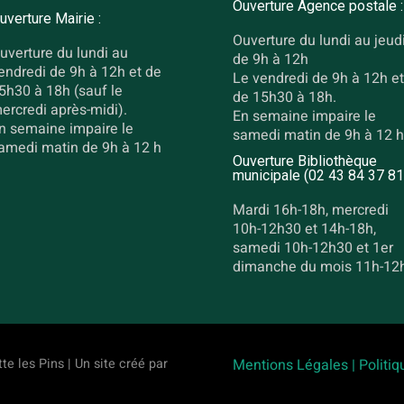
Ouverture Agence postale :
uverture Mairie :
Ouverture du lundi au jeud
uverture du lundi au
de 9h à 12h
endredi de 9h à 12h et de
Le vendredi de 9h à 12h et
5h30 à 18h (sauf le
de 15h30 à 18h.
ercredi après-midi).
En semaine impaire le
n semaine impaire le
samedi matin de 9h à 12 h
amedi matin de 9h à 12 h
Ouverture Bibliothèque
municipale (02 43 84 37 81
Mardi 16h-18h, mercredi
10h-12h30 et 14h-18h,
samedi 10h-12h30 et 1er
dimanche du mois 11h-12
te les Pins | Un site créé par
Mentions Légales |
Politiq