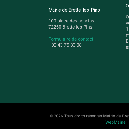
O
Mairie de Brette-les-Pins
O
100 place des acacias
v
72250 Brette-les-Pins
1
m
Formulaire de contact
E
02 43 75 83 08
s
© 2026 Tous droits réservés Mairie de Bret
WebMaine
.