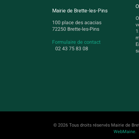
O
Mairie de Brette-les-Pins
O
100 place des acacias
v
72250 Brette-les-Pins
1
m
Formulaire de contact
E
02 43 75 83 08
s
© 2026 Tous droits réservés Mairie de Bret
WebMaine
.