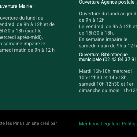
Ouverture Agence postale :
uverture Mairie :
Ouverture du lundi au jeud
uverture du lundi au
de 9h à 12h
endredi de 9h à 12h et de
Le vendredi de 9h à 12h et
5h30 à 18h (sauf le
de 15h30 à 18h.
ercredi après-midi).
En semaine impaire le
n semaine impaire le
samedi matin de 9h à 12 h
amedi matin de 9h à 12 h
Ouverture Bibliothèque
municipale (02 43 84 37 81
Mardi 16h-18h, mercredi
10h-12h30 et 14h-18h,
samedi 10h-12h30 et 1er
dimanche du mois 11h-12
te les Pins | Un site créé par
Mentions Légales |
Politiq