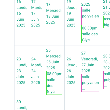
21
16
17
19
2025
18
21 
Lundi,
Mardi,
Jeudi,
salle
Mercredi,
202
16
17
19
polyvalen
18 Juin
ass
Juin
Juin
Juin
...
2025
big 
2025
2025
2025
08:00pm
salle des
Glyci ...
25
27
Mercredi,
28
23
24
26
Vendredi,
25 Juin
28 
Lundi,
Mardi,
Jeudi,
27 Juin
2025
202
23
24
26
2025
08:00pm
sal
Juin
Juin
Juin
salle
salle
pol
2025
2025
2025
polyvalen
des
...
...
Glyci ...
30
Lundi,