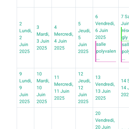
6
7
S
Vendredi,
Jui
2
5
3
4
6 Juin
rés
Lundi,
Jeudi,
Mardi,
Mercredi,
2025
gly 
2
5
3 Juin
4 Juin
salle
Juin
Juin
sal
2025
2025
polyvalen
2025
2025
pol
...
...
9
10
12
11
13
Lundi,
Mardi,
Jeudi,
14
Mercredi,
Vendredi,
9
10
12
14 
11 Juin
13 Juin
Juin
Juin
Juin
202
2025
2025
2025
2025
2025
20
Vendredi,
20 Juin