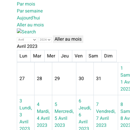
Par mois
Par semaine
Aujourd'hui
Aller au mois
Aller au mois
Avril 2023
Lun
Mar
Mer
Jeu
Ven
Sam
Dim
1
Sam
27
28
29
30
31
1 Avr
202
3
6
4
5
7
8
Lundi,
Jeudi,
Mardi,
Mercredi,
Vendredi,
Sam
3
6
4 Avril
5 Avril
7 Avril
8 Avr
Avril
Avril
2023
2023
2023
202
2023
2023