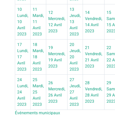
10
11
13
12
14
15
Lundi,
Mardi,
Jeudi,
Mercredi,
Vendredi,
Sam
10
11
13
12 Avril
14 Avril
15 A
Avril
Avril
Avril
2023
2023
202
2023
2023
2023
17
18
20
19
21
22
Lundi,
Mardi,
Jeudi,
Mercredi,
Vendredi,
Sam
17
18
20
19 Avril
21 Avril
22 A
Avril
Avril
Avril
2023
2023
202
2023
2023
2023
24
25
27
26
28
29
Lundi,
Mardi,
Jeudi,
Mercredi,
Vendredi,
Sam
24
25
27
26 Avril
28 Avril
29 A
Avril
Avril
Avril
2023
2023
202
2023
2023
2023
Événements municipaux