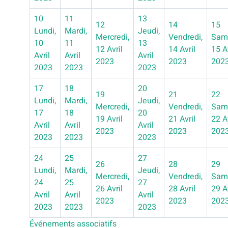
10
11
13
12
14
15
Lundi,
Mardi,
Jeudi,
Mercredi,
Vendredi,
Sam
10
11
13
12 Avril
14 Avril
15 A
Avril
Avril
Avril
2023
2023
202
2023
2023
2023
17
18
20
19
21
22
Lundi,
Mardi,
Jeudi,
Mercredi,
Vendredi,
Sam
17
18
20
19 Avril
21 Avril
22 A
Avril
Avril
Avril
2023
2023
202
2023
2023
2023
24
25
27
26
28
29
Lundi,
Mardi,
Jeudi,
Mercredi,
Vendredi,
Sam
24
25
27
26 Avril
28 Avril
29 A
Avril
Avril
Avril
2023
2023
202
2023
2023
2023
Événements associatifs