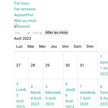
Par mois
Par semaine
Aujourd'hui
Aller au mois
Aller au mois
Avril 2023
Lun
Mar
Mer
Jeu
Ven
Sam
Dim
1
Sam
27
28
29
30
31
1 Avr
202
3
6
4
5
7
8
Lundi,
Jeudi,
Mardi,
Mercredi,
Vendredi,
Sam
3
6
4 Avril
5 Avril
7 Avril
8 Avr
Avril
Avril
2023
2023
2023
202
2023
2023