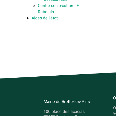
Centre socio-culturel F
Rabelais
Aides de l'état
O
Mairie de Brette-les-Pins
O
100 place des acacias
v