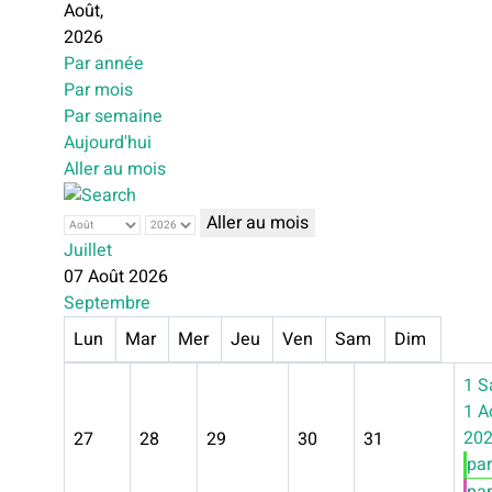
Août,
2026
Par année
Par mois
Par semaine
Aujourd'hui
Aller au mois
Aller au mois
Juillet
07 Août 2026
Septembre
Lun
Mar
Mer
Jeu
Ven
Sam
Dim
1
S
1 A
20
27
28
29
30
31
par