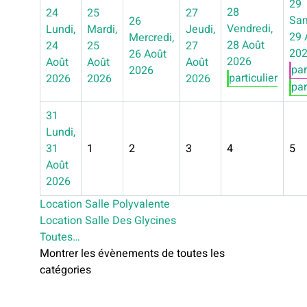
29
28
24
25
27
Sam
26
Vendredi,
Lundi,
Mardi,
Jeudi,
29 
Mercredi,
28 Août
24
25
27
20
26 Août
2026
Août
Août
Août
par
2026
particulier
2026
2026
2026
par
31
Lundi,
31
1
2
3
4
5
Août
2026
Location Salle Polyvalente
Location Salle Des Glycines
Toutes…
Montrer les évènements de toutes les
catégories