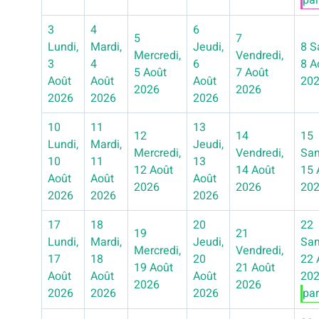
par
3
4
6
5
7
Lundi,
Mardi,
Jeudi,
8
S
Mercredi,
Vendredi,
3
4
6
8 A
5 Août
7 Août
Août
Août
Août
20
2026
2026
2026
2026
2026
10
11
13
12
14
15
Lundi,
Mardi,
Jeudi,
Mercredi,
Vendredi,
Sam
10
11
13
12 Août
14 Août
15 
Août
Août
Août
2026
2026
20
2026
2026
2026
17
18
20
22
19
21
Lundi,
Mardi,
Jeudi,
Sam
Mercredi,
Vendredi,
17
18
20
22 
19 Août
21 Août
Août
Août
Août
20
2026
2026
2026
2026
2026
par