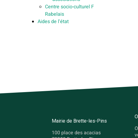
Centre socio-culturel F
Rabelais
Aides de l'état
O
Mairie de Brette-les-Pins
O
100 place des acacias
v