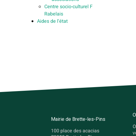
Centre socio-culturel F
Rabelais
Aides de l'état
O
Mairie de Brette-les-Pins
O
100 place des acacias
v