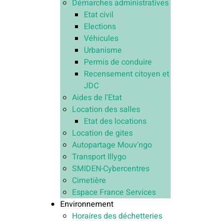
Démarches administratives
Etat civil
Elections
Véhicules
Urbanisme
Permis de conduire
Recensement citoyen et
JDC
Aides de l'Etat
Location des salles
Etat des locations
Location de gites
Autopartage Mouv'ngo
Transport Illygo
SMIDEN-Cybercentres
Cimetière
Espace France Services
Environnement
Horaires des déchetteries