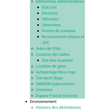
Démarches administratives
Etat civil
Elections
Véhicules
Urbanisme
Permis de conduire
Recensement citoyen et
JDC
Aides de l'Etat
Location des salles
Etat des locations
Location de gites
Autopartage Mouv'ngo
Transport Illygo
SMIDEN-Cybercentres
Cimetière
Espace France Services
Environnement
Horaires des déchetteries