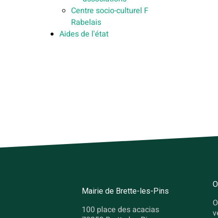
Centre socio-culturel F
Rabelais
Aides de l'état
O
Mairie de Brette-les-Pins
O
100 place des acacias
v