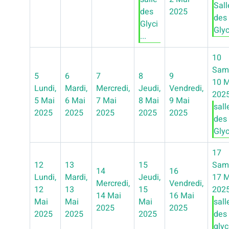
Sall
des
2025
des
Glyci
Glyci
...
10
Sam
5
6
7
8
9
10 M
Lundi,
Mardi,
Mercredi,
Jeudi,
Vendredi,
202
5 Mai
6 Mai
7 Mai
8 Mai
9 Mai
sall
2025
2025
2025
2025
2025
des
Glyci
17
12
13
15
Sam
14
16
Lundi,
Mardi,
Jeudi,
17 M
Mercredi,
Vendredi,
12
13
15
202
14 Mai
16 Mai
Mai
Mai
Mai
sall
2025
2025
2025
2025
2025
des
glyci