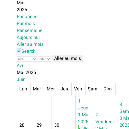
Mai,
2025
Par année
Par mois
Par semaine
Aujourd'hui
Aller au mois
Aller au mois
Avril
Mai 2025
Juin
Lun
Mar
Mer
Jeu
Ven
Sam
Dim
1
3
Jeudi,
Sam
1 Mai
2
3 Ma
2025
Vendredi,
28
29
30
202
salle
2 Mai