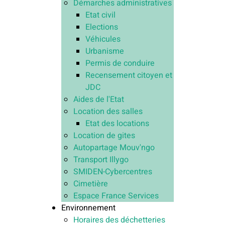
Démarches administratives
Etat civil
Elections
Véhicules
Urbanisme
Permis de conduire
Recensement citoyen et
JDC
Aides de l'Etat
Location des salles
Etat des locations
Location de gites
Autopartage Mouv'ngo
Transport Illygo
SMIDEN-Cybercentres
Cimetière
Espace France Services
Environnement
Horaires des déchetteries