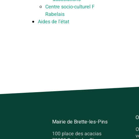
Centre socio-culturel F
Rabelais
Aides de l'état
O
Mairie de Brette-les-Pins
O
100 place des acacias
v